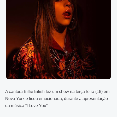
A cantora Billie Eilish fez um show na terça-feira (18) em
Nova York e ficou emocionada, durante a apresentação
da música “I Love You”.