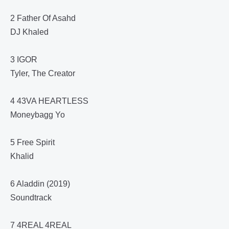
2 Father Of Asahd
DJ Khaled
3 IGOR
Tyler, The Creator
4 43VA HEARTLESS
Moneybagg Yo
5 Free Spirit
Khalid
6 Aladdin (2019)
Soundtrack
7 4REAL 4REAL