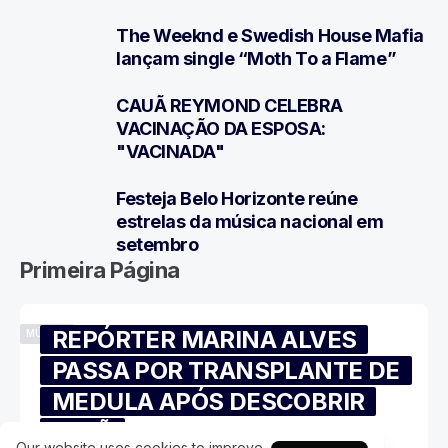
The Weeknd e Swedish House Mafia
5
lançam single “Moth To a Flame”
CAUÃ REYMOND CELEBRA
6
VACINAÇÃO DA ESPOSA:
"VACINADA"
Festeja Belo Horizonte reúne
7
estrelas da música nacional em
setembro
Primeira Página
REPÓRTER MARINA ALVES
MÚSICA
PASSA POR TRANSPLANTE DE
MEDULA APÓS DESCOBRIR
IRMÃ
Our website uses cookies to improve