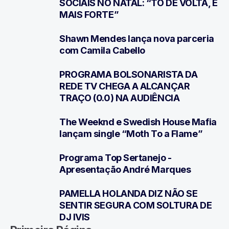
SOCIAIS NO NATAL: “TÔ DE VOLTA, E
MAIS FORTE”
Shawn Mendes lança nova parceria
3
com Camila Cabello
PROGRAMA BOLSONARISTA DA
4
REDE TV CHEGA A ALCANÇAR
TRAÇO (0.0) NA AUDIÊNCIA
The Weeknd e Swedish House Mafia
5
lançam single “Moth To a Flame”
Programa Top Sertanejo -
6
Apresentação André Marques
PAMELLA HOLANDA DIZ NÃO SE
7
SENTIR SEGURA COM SOLTURA DE
DJ IVIS