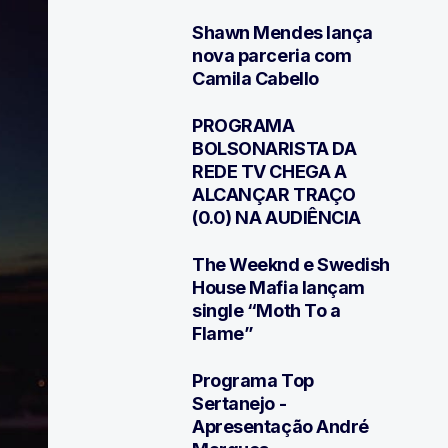
Shawn Mendes lança
3
nova parceria com
Camila Cabello
PROGRAMA
4
BOLSONARISTA DA
REDE TV CHEGA A
ALCANÇAR TRAÇO
(0.0) NA AUDIÊNCIA
The Weeknd e Swedish
5
House Mafia lançam
single “Moth To a
Flame”
Programa Top
6
Sertanejo -
Apresentação André