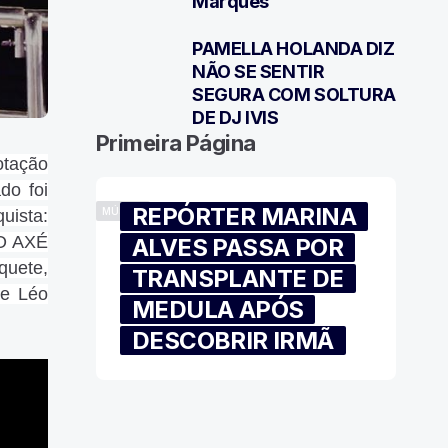
Marques
PAMELLA HOLANDA DIZ
7
NÃO SE SENTIR
SEGURA COM SOLTURA
DE DJ IVIS
Primeira Página
otação
do foi
REPÓRTER MARINA
MÚSICA
uista:
 O AXÉ
ALVES PASSA POR
quete,
TRANSPLANTE DE
de Léo
MEDULA APÓS
DESCOBRIR IRMÃ