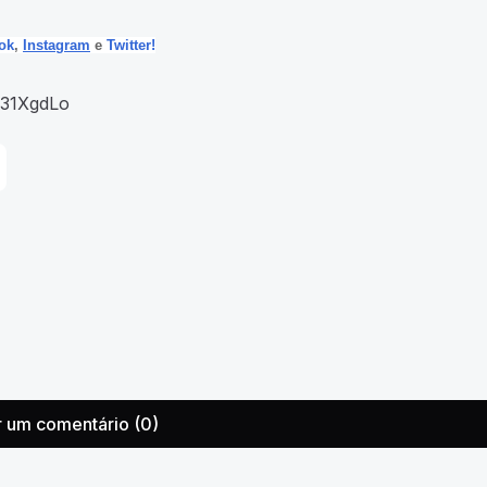
ok
,
Instagram
e
Twitter!
/31XgdLo
r um comentário (0)