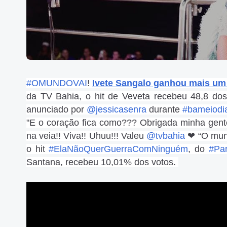
#OMUNDOVAI
!
Ivete Sangalo ganhou mais um
da TV Bahia, o hit de Veveta recebeu 48,8 dos 
anunciado por
@jessicasenra
durante
#bameiodi
"E o coração fica como??? Obrigada minha gente
na veia!! Viva!! Uhuu!!! Valeu
@tvbahia
❤ “O mund
o hit
#ElaNãoQuerGuerraComNinguém
, do
#Pa
Santana, recebeu 10,01% dos votos.