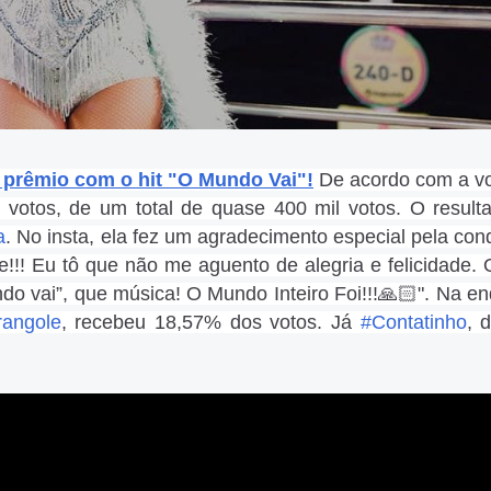
 prêmio com o hit "O Mundo Vai"!
De acordo com a v
votos, de um total de quase 400 mil votos. O resulta
a
. No insta, ela fez um agradecimento especial pela conq
!!! Eu tô que não me aguento de alegria e felicidade.
o vai”, que música! O Mundo Inteiro Foi!!!🙏🏻". Na en
rangole
, recebeu 18,57% dos votos. Já
#Contatinho
, 