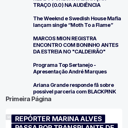
TRAÇO (0.0) NA AUDIÊNCIA
The Weeknd e Swedish House Mafia
4
lançam single “Moth To a Flame”
MARCOS MION REGISTRA
5
ENCONTRO COM BONINHO ANTES
DA ESTREIA NO "CALDEIRÃO"
Programa Top Sertanejo -
6
Apresentação André Marques
Ariana Grande responde fã sobre
7
possivel parceria com BLACKPINK
Primeira Página
REPÓRTER MARINA ALVES
MÚSICA
PASSA POR TRANSPLANTE DE