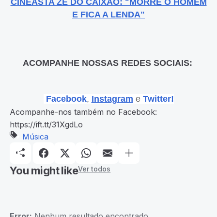
CINEASTA ZÉ DO CAIXÃO: "MORRE O HOMEM
E FICA A LENDA"
ACOMPANHE NOSSAS REDES SOCIAIS:
Facebook
,
Instagram
e
Twitter!
Acompanhe-nos também no Facebook:
https://ift.tt/31XgdLo
Música
You might like
Ver todos
Error:
Nenhum resultado encontrado