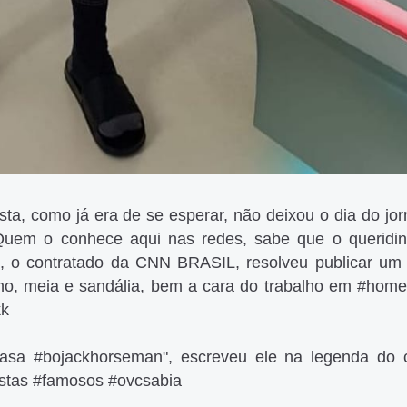
ta, como já era de se esperar, não deixou o dia do jorn
. Quem o conhece aqui nas redes, sabe que o queridi
z, o contratado da CNN BRASIL, resolveu publicar um 
ho, meia e sandália, bem a cara do trabalho em #homeo
kk
mcasa #bojackhorseman", escreveu ele na legenda do c
listas #famosos #ovcsabia