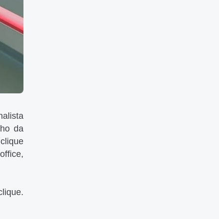
alista
nho da
clique
ffice,
lique.