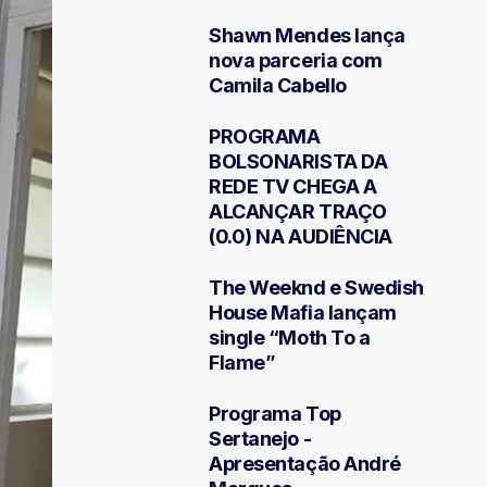
Shawn Mendes lança
3
nova parceria com
Camila Cabello
PROGRAMA
4
BOLSONARISTA DA
REDE TV CHEGA A
ALCANÇAR TRAÇO
(0.0) NA AUDIÊNCIA
The Weeknd e Swedish
5
House Mafia lançam
single “Moth To a
Flame”
Programa Top
6
Sertanejo -
Apresentação André