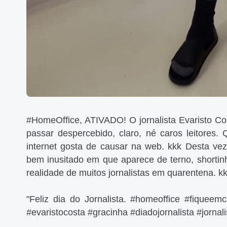
#HomeOffice, ATIVADO! O jornalista Evaristo Cos
passar despercebido, claro, né caros leitores
internet gosta de causar na web. kkk Desta ve
bem inusitado em que aparece de terno, shortin
realidade de muitos jornalistas em quarentena. k
"Feliz dia do Jornalista. #homeoffice #fiquee
#evaristocosta #gracinha #diadojornalista #jorna