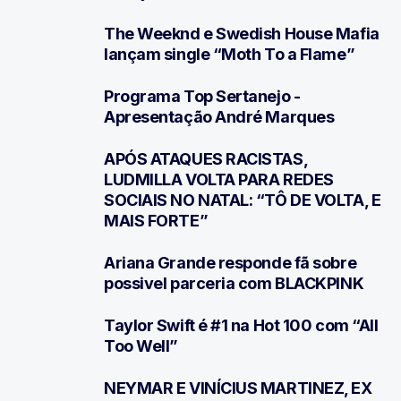
The Weeknd e Swedish House Mafia
2
lançam single “Moth To a Flame”
Programa Top Sertanejo -
3
Apresentação André Marques
APÓS ATAQUES RACISTAS,
4
LUDMILLA VOLTA PARA REDES
SOCIAIS NO NATAL: “TÔ DE VOLTA, E
MAIS FORTE”
Ariana Grande responde fã sobre
5
possivel parceria com BLACKPINK
Taylor Swift é #1 na Hot 100 com “All
6
Too Well”
NEYMAR E VINÍCIUS MARTINEZ, EX