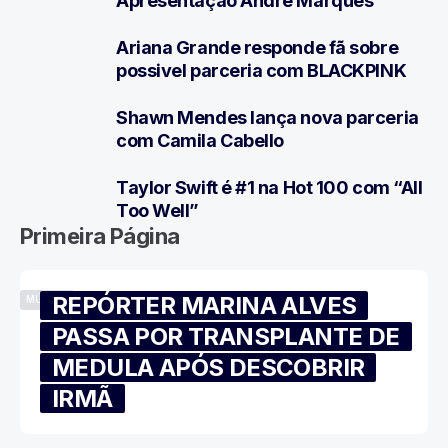
Apresentação André Marques
Ariana Grande responde fã sobre
5
possivel parceria com BLACKPINK
Shawn Mendes lança nova parceria
6
com Camila Cabello
Taylor Swift é #1 na Hot 100 com “All
7
Too Well”
Primeira Página
REPÓRTER MARINA ALVES
MÚSICA
PASSA POR TRANSPLANTE DE
MEDULA APÓS DESCOBRIR
IRMÃ