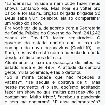
“Lancei essa música e nem pude fazer meus
shows cantando ela. Mas hoje eu voltei pro
palco e foi assim...brigada brigada brigada! Só
Deus sabe viu!”, celebrou ela ao compartilhar
um vídeo do show.
Pra você ter ideia, de acordo com a Secretaria
de Saúde Pública do Governo do Pará, 241.242
casos de Covid-19 foram registrados. O
governo do estado contou que a taxa de
contágio do novo coronavírus (Covid-19), no
Pará, é estável e está com tendência de queda
desde o último mês de maio.
Atualmente, a taxa de ocupação de leitos no
estado ainda é de 49%. A atitude da cantora
gerou muita polêmica, e fãs o detonou.
"Só a minha cidade que não recebeu a
vacina?", "Te seguia e gostava de ti. Mas
nesse momento vi o seu egoísmo aceitando
fazer um show no qual muitas pessoas vão se
contaminar. Muito triste", "acabou a pandemia
e nem me contaram", "E essa aglomeração?