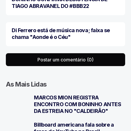
TIAGO ABRAVANEL DO #BBB22
Di Ferrero está de música nova; faixa se
MÚSICA
chama "Aonde é o Céu"
Postar um comentário (0)
As Mais Lidas
MARCOS MION REGISTRA
1
ENCONTRO COM BONINHO ANTES
DA ESTREIA NO "CALDEIRÃO"
Billboard americana fala sobre a
2