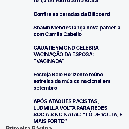
força do YouTube no Brasil
Confira as paradas da Billboard
3
Shawn Mendes lança nova parceria
4
com Camila Cabello
CAUÃ REYMOND CELEBRA
5
VACINAÇÃO DA ESPOSA:
"VACINADA"
Festeja Belo Horizonte reúne
6
estrelas da música nacional em
setembro
APÓS ATAQUES RACISTAS,
7
LUDMILLA VOLTA PARA REDES
SOCIAIS NO NATAL: “TÔ DE VOLTA, E
MAIS FORTE”
Primeira Página