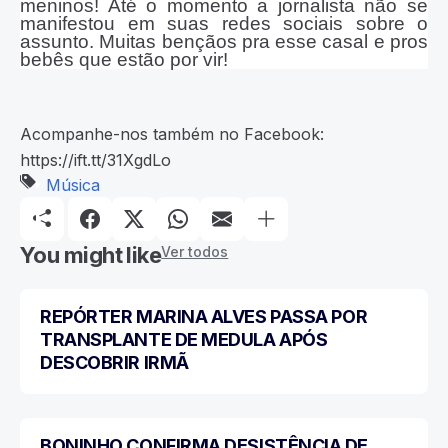
meninos! Até o momento a jornalista não se
manifestou em suas redes sociais sobre o
assunto. Muitas bençãos pra esse casal e pros
bebês que estão por vir!
Acompanhe-nos também no Facebook:
https://ift.tt/31XgdLo
Música
You might like
Ver todos
REPÓRTER MARINA ALVES PASSA POR
MÚSICA
TRANSPLANTE DE MEDULA APÓS
DESCOBRIR IRMÃ
BONINHO CONFIRMA DESISTÊNCIA DE
MÚSICA