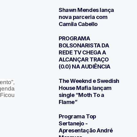
Shawn Mendes lança
3
nova parceria com
Camila Cabello
PROGRAMA
4
BOLSONARISTA DA
REDE TV CHEGA A
ALCANÇAR TRAÇO
(0.0) NA AUDIÊNCIA
The Weeknd e Swedish
ento”,
5
House Mafia lançam
egenda
single “Moth To a
"Ficou
Flame”
Programa Top
6
Sertanejo -
Apresentação André