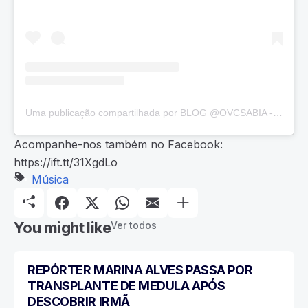
Uma publicação compartilhada por BLOG @OVCSABIA - 📸, 🎵 E 📺! (@ovcsabia)
Acompanhe-nos também no Facebook:
https://ift.tt/31XgdLo
Música
You might like
Ver todos
REPÓRTER MARINA ALVES PASSA POR
MÚSICA
TRANSPLANTE DE MEDULA APÓS
DESCOBRIR IRMÃ