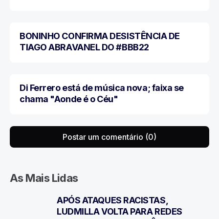
BONINHO CONFIRMA DESISTÊNCIA DE
MÚSICA
TIAGO ABRAVANEL DO #BBB22
Di Ferrero está de música nova; faixa se
MÚSICA
chama "Aonde é o Céu"
Postar um comentário (0)
As Mais Lidas
APÓS ATAQUES RACISTAS,
1
LUDMILLA VOLTA PARA REDES