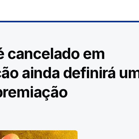
 cancelado em
ção ainda definirá u
 premiação