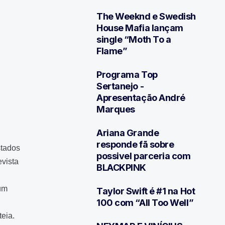
The Weeknd e Swedish
3
House Mafia lançam
single “Moth To a
Flame”
Programa Top
4
Sertanejo -
Apresentação André
Marques
Ariana Grande
5
responde fã sobre
stados
possivel parceria com
evista
BLACKPINK
gum
Taylor Swift é #1 na Hot
6
100 com “All Too Well”
eia.