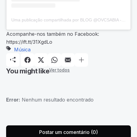
Uma publicação compartilhada por BLOG @OVCSABIA - 📸, 🎵 E 📺! (@ovcsabia)
Acompanhe-nos também no Facebook:
https://ift.tt/31XgdLo
Música
You might like
Ver todos
Error:
Nenhum resultado encontrado
Postar um comentário (0)