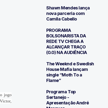
Shawn Mendes lança
3
nova parceria com
Camila Cabello
PROGRAMA
4
BOLSONARISTA DA
REDE TV CHEGA A
ALCANÇAR TRAÇO
(0.0) NA AUDIÊNCIA
The Weeknd e Swedish
5
House Mafia lançam
single “Moth To a
Flame”
Programa Top
do jogo
6
Sertanejo -
Victor,
Apresentação André