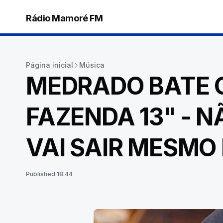
Rádio Mamoré FM
Página inicial
Música
MEDRADO BATE O
FAZENDA 13" - N
VAI SAIR MESMO
Published:
18:44