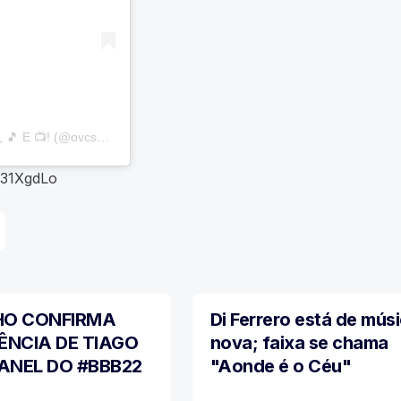
Uma publicação compartilhada por BLOG @OVCSABIA - 📸, 🎵 E 📺! (@ovcsabia)
/31XgdLo
HO CONFIRMA
Di Ferrero está de mús
MÚSICA
ÊNCIA DE TIAGO
nova; faixa se chama
ANEL DO #BBB22
"Aonde é o Céu"