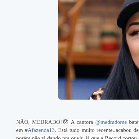
NÃO, MEDRADO!😯 A cantora
@medradome
bateu
em
#Afazenda13
. Está tudo muito recente..acabou 
porém não tá dando pra ouvir, já que a Record cortou 