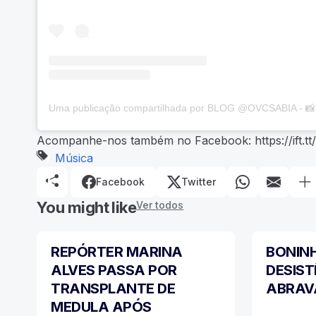
Acompanhe-nos também no Facebook: https://ift.tt
Música
Facebook
Twitter
You might like
Ver todos
REPÓRTER MARINA
BONIN
MÚSICA
MÚSICA
ALVES PASSA POR
DESIST
TRANSPLANTE DE
ABRAV
MEDULA APÓS