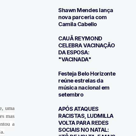
Shawn Mendes lança
4
nova parceria com
Camila Cabello
CAUÃ REYMOND
5
CELEBRA VACINAÇÃO
DA ESPOSA:
"VACINADA"
Festeja Belo Horizonte
6
reúne estrelas da
música nacional em
setembro
le, uma
APÓS ATAQUES
7
RACISTAS, LUDMILLA
zes mas
VOLTA PARA REDES
entou a
SOCIAIS NO NATAL:
la.