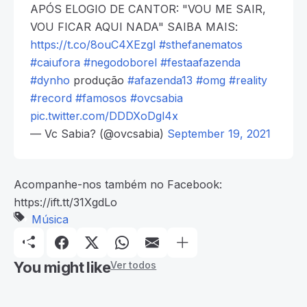
APÓS ELOGIO DE CANTOR: "VOU ME SAIR,
VOU FICAR AQUI NADA" SAIBA MAIS:
https://t.co/8ouC4XEzgl
#sthefanematos
#caiufora
#negodoborel
#festaafazenda
#dynho
produção
#afazenda13
#omg
#reality
#record
#famosos
#ovcsabia
pic.twitter.com/DDDXoDgl4x
— Vc Sabia? (@ovcsabia)
September 19, 2021
Acompanhe-nos também no Facebook:
https://ift.tt/31XgdLo
Música
You might like
Ver todos