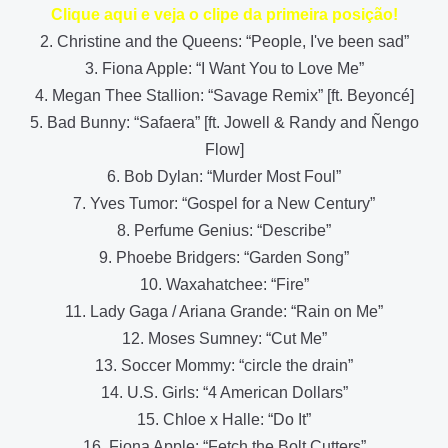
Clique aqui e veja o clipe da primeira posição!
2. Christine and the Queens: “People, I've been sad”
3. Fiona Apple: “I Want You to Love Me”
4. Megan Thee Stallion: “Savage Remix” [ft. Beyoncé]
5. Bad Bunny: “Safaera” [ft. Jowell & Randy and Ñengo
Flow]
6. Bob Dylan: “Murder Most Foul”
7. Yves Tumor: “Gospel for a New Century”
8. Perfume Genius: “Describe”
9. Phoebe Bridgers: “Garden Song”
10. Waxahatchee: “Fire”
11. Lady Gaga / Ariana Grande: “Rain on Me”
12. Moses Sumney: “Cut Me”
13. Soccer Mommy: “circle the drain”
14. U.S. Girls: “4 American Dollars”
15. Chloe x Halle: “Do It”
16. Fiona Apple: “Fetch the Bolt Cutters”