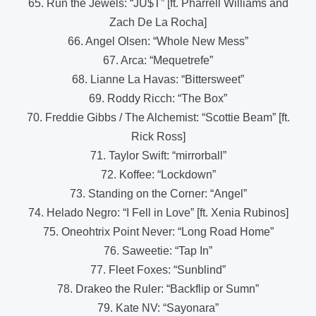
65. Run the Jewels: “JU$T” [ft. Pharrell Williams and
Zach De La Rocha]
66. Angel Olsen: “Whole New Mess”
67. Arca: “Mequetrefe”
68. Lianne La Havas: “Bittersweet”
69. Roddy Ricch: “The Box”
70. Freddie Gibbs / The Alchemist: “Scottie Beam” [ft.
Rick Ross]
71. Taylor Swift: “mirrorball”
72. Koffee: “Lockdown”
73. Standing on the Corner: “Angel”
74. Helado Negro: “I Fell in Love” [ft. Xenia Rubinos]
75. Oneohtrix Point Never: “Long Road Home”
76. Saweetie: “Tap In”
77. Fleet Foxes: “Sunblind”
78. Drakeo the Ruler: “Backflip or Sumn”
79. Kate NV: “Sayonara”