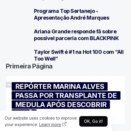
Programa Top Sertanejo -
5
Apresentação André Marques
Ariana Grande responde fã sobre
6
possivel parceria com BLACKPINK
Taylor Swift é #1 na Hot 100 com “All
7
Too Well”
Primeira Página
REPÓRTER MARINA ALVES
MÚSICA
PASSA POR TRANSPLANTE DE
MEDULA APÓS DESCOBRIR
IRMÃ
Our website uses cookies to improve
OK, Go it!
your experience.
Learn more