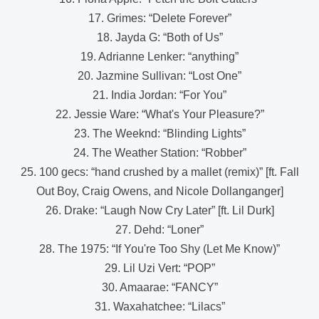
17. Grimes: “Delete Forever”
18. Jayda G: “Both of Us”
19. Adrianne Lenker: “anything”
20. Jazmine Sullivan: “Lost One”
21. India Jordan: “For You”
22. Jessie Ware: “What's Your Pleasure?”
23. The Weeknd: “Blinding Lights”
24. The Weather Station: “Robber”
25. 100 gecs: “hand crushed by a mallet (remix)” [ft. Fall
Out Boy, Craig Owens, and Nicole Dollanganger]
26. Drake: “Laugh Now Cry Later” [ft. Lil Durk]
27. Dehd: “Loner”
28. The 1975: “If You're Too Shy (Let Me Know)”
29. Lil Uzi Vert: “POP”
30. Amaarae: “FANCY”
31. Waxahatchee: “Lilacs”