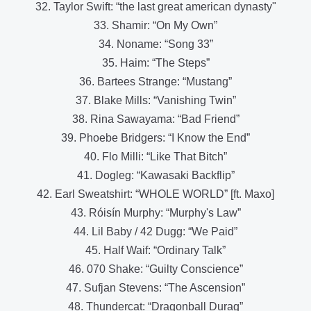
32. Taylor Swift: “the last great american dynasty"
33. Shamir: “On My Own”
34. Noname: “Song 33”
35. Haim: “The Steps”
36. Bartees Strange: “Mustang”
37. Blake Mills: “Vanishing Twin”
38. Rina Sawayama: “Bad Friend”
39. Phoebe Bridgers: “I Know the End”
40. Flo Milli: “Like That Bitch”
41. Dogleg: “Kawasaki Backflip”
42. Earl Sweatshirt: “WHOLE WORLD” [ft. Maxo]
43. Róisín Murphy: “Murphy's Law”
44. Lil Baby / 42 Dugg: “We Paid”
45. Half Waif: “Ordinary Talk”
46. 070 Shake: “Guilty Conscience”
47. Sufjan Stevens: “The Ascension”
48. Thundercat: “Dragonball Durag”