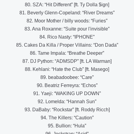
80. SZA: “Hit Different” [ft. Ty Dolla $ign]
81. Beverly Glenn-Copeland: “River Dreams”
82. Moor Mother / billy woods: “Furies”
83. Ana Roxanne: “Suite pour l'invisible”
84. Rico Nasty: “IPHONE”
85. Cakes Da Killa / Proper Villains: “Don Dada”
86. Tame Impala: “Breathe Deeper”
87. DJ Python: “ADMSDP” [ft. LA Warman]
88. Kehlani: “Hate the Club” [ft. Masego]
89. beabadoobee: “Care”
90. Beatriz Ferreyra: “Echos”
91. Yaeji: “WAKING UP DOWN”
92. Lomelda: “Hannah Sun”
93. DaBaby: “Rockstar” [ft. Roddy Ricch]
94. The Killers: “Caution”
95. Bullion: “Hula”
96. Jockstrap: “Acid”